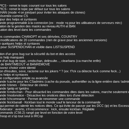
CS - remet le topic courant sur tous les salons
CS - remet le topic par défaut sur tous les salons
HAN (mode +l on join/part pour éviter les attaques de clones)
résentée comme CS
 jour des helps et syntaxes
de programmable à la connexion (ex : mode +q pour les utilisateurs de serveurs mirc)
cation de la gestion des masks au niveau AUTH et BAN
sation des level dans les commandes
 des commandes CHANOPT et ses dérivées, COUNTRY
s modifications de 20 commandes (rien de grave pour les anciennes versions)
de quelques helps et syntaxes
n pour SUSPENDCHAN et visible dans LISTSUSPEND
tion d'un gros bug sur la sécurité du bot et des access
des help manquant
e d'un bug de topic, cmdschan, delinsulte..., clearbans (ca marche enfin)
ion de BANTIMEOUT et BANREMOVE
ouvez choisir votre identd
ion d'insultes, sexe, racisme sur les jokers * ? (ex: f?ck ca détecte fuck comme feck...)
des helps et syntaxes
e configuration simple ou avancée
de !cache pour les CSadmins (cache du pseudo, authentifier ou la ligne entière dans !admi
de !clones - Détecteur de clones
de !getip et !getdns
nde !cmdschan - Pour désactivé les commandes dites dans les salons, marche seulement 
de !modonotice - Désactive les onotices dites lors d'une détection
nde !chcomname - Permet de renommer une commande
de !kickbanall - Kickban tout le monde sauf le lanceur de la commande
 qui permet de ralentir les notices dites. Ce qui évite de passer par les DCC (ip) et les Excess
oderator : averto, s'il recommence : kick, ensuite kickban. Réglable
mmands (CS6.2) rangé par level en fonction de votre level
!reop et s'op tout seul si IRCop