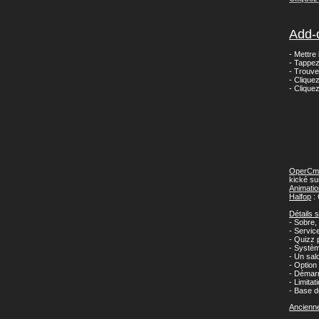
Add-
- Mettre
- Tappez
- Trouve
- Clique
- Clique
OperCm
kické su
Animatio
Halfop
: 
Détails 
- Sobre, 
- Servic
- Quizz 
- Systèm
- Un sal
- Option 
- Démarr
- Limita
- Base d
Ancienne