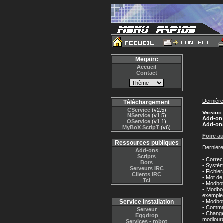
Megairc
Accueil
Contact
Dernière
Téléchargement
CService
(v2.5)
Version 
NService
(v1.5)
Add-o
OService
(v1.1)
Add-on
MyBoX ScripT
(v6)
Foire a
Ressources publiques
Dernière
Add-ons
Scripts
- Correc
Bots
- Systèm
Serveurs IRC
- Fichier
Clients IRC
- Mot de
Tcl
- Modbot
- Modbot
exemple
Service installation
- Modbot
- Comman
Serveur
- Change
Eggdrop
modlour
Services - robot