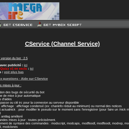
CService (Channel Service)
 version du bot : 2.5
avec publicité :
ici
n
Quizz v1 en exclu
:
ici
s :
voir plus bas
ux questions - Aide sur CService
s mises à jour :
tion des bugs de sécurité du bot
e de mise à jour automatique
s d'aides
 passe ou clé irc pour la connexion au serveur disponible
 affichage : affichage condensé (ex: chaninfo réduit au minimum) ou normal des notices
 actualnick : pour modifier le pseudo sur le moment sans l'enregistrer (pour faire un /nick 
)
 antilag amélioré
des mises à jour : toutes précisément.
ment de syntaxe des commandes : modscript, modcaps, modfloodl, modfloodt, modrep, mod
d, modclones