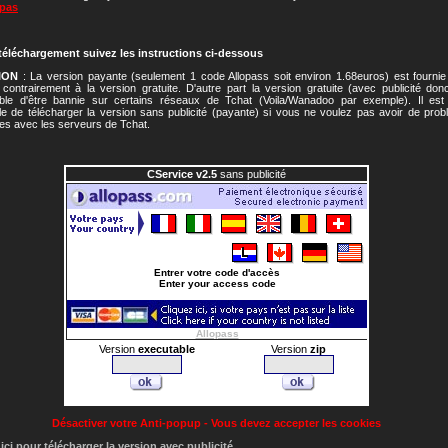
pas
 téléchargement suivez les instructions ci-dessous
ION
: La version payante (seulement 1 code Allopass soit environ 1.68euros) est fourni
é contrairement à la version gratuite. D'autre part la version gratuite (avec publicité don
ible d'être bannie sur certains réseaux de Tchat (Voila/Wanadoo par exemple). Il es
le de télécharger la version sans publicité (payante) si vous ne voulez pas avoir de pro
es avec les serveurs de Tchat.
CService v2.5
sans publicité
Entrer votre code d'accès
Enter your access code
Allopass
Version
executable
Version
zip
Désactiver votre Anti-popup - Vous devez accepter les cookies
ici pour télécharger la version avec publicité