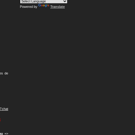
Powered by
Translate
des de
T'chat
t
au
=>