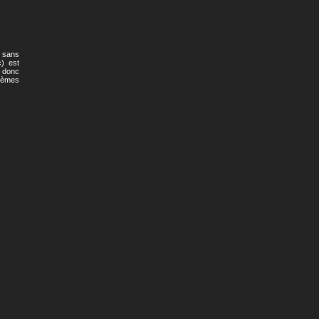
e sans
c) est
t donc
blèmes