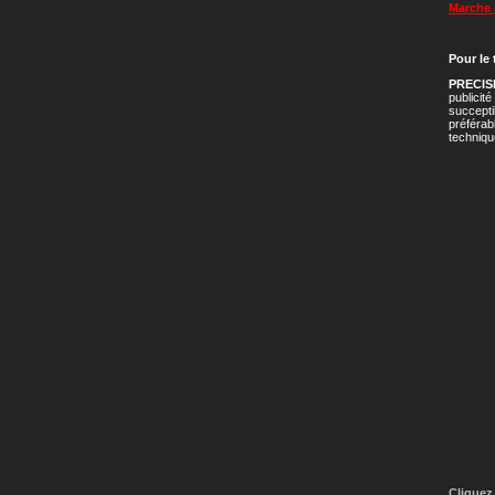
Marche 
Pour le
PRECIS
publicit
succept
préférab
techniqu
Cliquez 