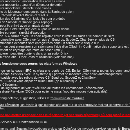
tor modnotice : modération des notices salons
tor modscript : ajout d'un détecteur de script
tor modclones : détecteur de clones
ns de Moderator sont entrés dans la Banlist du salon
 Chmodeslevel et Banlevel résolus
tion des CSadmins d'un kick s'ils sont protégés
n de Samode et Xmode (pour l'opage)
t peut être filtré avec un mask donné
ans peut être filtré par level ou par un mask donné
ble et regex : rapidité d'execution
an -> Autolimit : avec un écart réglable entre la limite du salon et le nombre d'users
compatible avec CService (un autre), Eggdrop, ScoderZ, ChanServ en plus de CS
mmandes executés sont enregistrées dans un fichier sur le disque dur
er : on peut enregistrer son salon sans l'aide d'un CSadmin. Confirmation des supporters ect
ement de cryptage des mots de passe (md5)
actère | peut être contenu dans un pseudo IDnick
on d'add-ons : OperCmds et Animation (voir plus bas)
t fonctionne sous toutes les plateformes Windows
conçu en langage mIRC et c'est une copie de CS. En fait CService a toutes les comman
hannel Service) avec un système qui permet de modérer votre salon automatiquement.
ompatible avec les robots du type CS, Eggdrop, ScoderZ et ChanServ.
être IRCop si vous disposez d'une Oline (op automatique...).
les CSadmins.
 de log permet de voir l'exécution de toutes les commandes (désactivable).
se d'une PartyLine (DCC) pour éviter le mass flood des notices (désactivable).
t bug détecté, suggestion, utilisez le
formulaire de Contact
vre l'évolution, les mises à jour ou pour une aide sur le bot retrouvez moi sur le serveur de 
chat)
ne pas mettre d'espace dans le répertoire (et ses sous-répertoire) où sera placé le bo
CService/ ou D:/bot/cservice => ok
ments and Settings/mybox/bot/cservice/ ou D:/irc/bot de mybox/cservice/ ou sur le
Bure