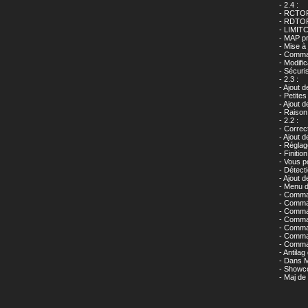
- 2.4 :
- RCTOPI
- RDTOPI
- LIMITC
- MAP p
- Mise à
- Comman
- Modifi
- Sécuri
- 2.3 :
- Ajout
- Petite
- Ajout 
- Raiso
- 2.2 :
- Correc
- Ajout 
- Réglag
- Finit
- Vous p
- Détect
- Ajout 
- Menu d
- Comman
- Comman
- Comman
- Comma
- Comman
- Comma
- Comman
- Antilag
- Dans M
- Showco
- Maj de 