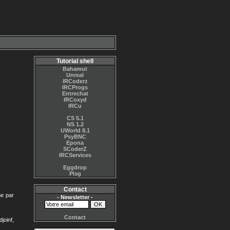
Tutorial shell
Bahamut
Unreal
IRCoderz
IRCProgs
Entrechat
IRCoxyd
IRCu
CS 5.1
NS 1.2
UWorld 8.1
PsyBNC
Epona
SCoderZ
IRCServices
Eggdrop
Pisg
Contact
me par
- Newsletter -
Contact
joinf,