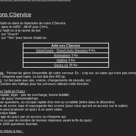
ons CService
 l'add-on dans le répertoire de votre CService
 dans le mIRC : Alt+R puis Ctrl+L
z l'add-on à la racine du bot
z sur "Ouvrir"
z sur "Yes" pour lancer d'add-on.
Add-ons CService
OperCmds
-
OperCmds Xmodes
8 Ko
Animation
3 Ko
Halfop
3 Ko
Quizz v1
35 Ko
ds
: Permet de gérer l'ensemble de votre serveur. Ex : s'op sur un salon qui n'est pas enreg
r n'importe quel salon. Le bot doit être IRCop.
n
: Le bot parle aux ops, voices, changements de pseudo, ect.
Gestion des halfops pour les serveurs utilisant cette fonction.
sur l'add-on Quizz
:
rapide, léger : pas de surcharge, bonne lisibilité.
e de quizz mono/multichan.
par questions, ou recopie rapide d'un mot ou scrabble (lettre dans le désordre).
e de score, tops et sauvegarde des scores (pour ceux qui ont un access sur le salon).
on peut proposer un quizz à un autre salon.
voice faible
age du quizz par un access ou n'importe qui
tion ou pas du nombre de bonnes réponses avant la fin du quizz.
e 1000 questions fournies.
s mises à jour :