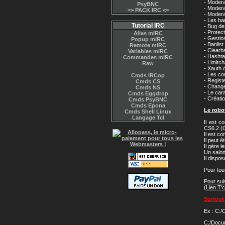
- Modera
PsyBNC
- Modera
=>
PACK IRC
<=
- Modera
- Les ba
Tutorial IRC
- Bug de
- Protec
Alias mIRC
- Gestio
Popup mIRC
- Banlis
Remote mIRC
- Clearb
Variables mIRC
- Hashta
Commandes mIRC
- Limitch
Raw
- Xauth 
- Les co
Cmds IRCop
- Regist
Cmds CS
- Chang
Cmds NS
- Le car
Cmds Eggdrop
- Créati
Cmds PsyBNC
Cmds Epona
Le robo
Cmds Shell Linux
Langage Tcl
Il est 
CS6.2 (C
Il est c
Il peut 
Il gère 
Un salon
Il dispo
Pour tou
Pour sui
(Lien T'
Surtout 
Ex : C:/
C:/Docu